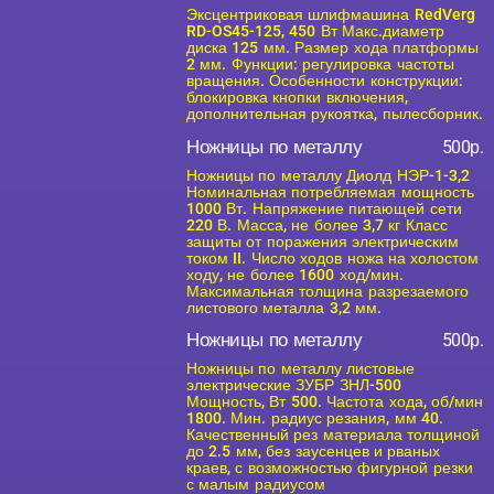
Эксцентриковая шлифмашина RedVerg
RD-OS45-125, 450 Вт Макс.диаметр
диска 125 мм. Размер хода платформы
2 мм. Функции: регулировка частоты
вращения. Особенности конструкции:
блокировка кнопки включения,
дополнительная рукоятка, пылесборник.
Ножницы по металлу
500р.
Ножницы по металлу Диолд НЭР-1-3,2
Номинальная потребляемая мощность
1000 Вт. Напряжение питающей сети
220 В. Масса, не более 3,7 кг Класс
защиты от поражения электрическим
током II. Число ходов ножа на холостом
ходу, не более 1600 ход/мин.
Максимальная толщина разрезаемого
листового металла 3,2 мм.
Ножницы по металлу
500р.
Ножницы по металлу листовые
электрические ЗУБР ЗНЛ-500
Мощность, Вт 500. Частота хода, об/мин
1800. Мин. радиус резания, мм 40.
Качественный рез материала толщиной
до 2.5 мм, без заусенцев и рваных
краев, с возможностью фигурной резки
с малым радиусом