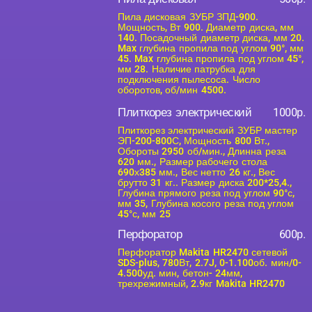
Пила дисковая ЗУБР ЗПД-900.
Мощность, Вт 900. Диаметр диска, мм
140. Посадочный диаметр диска, мм 20.
Max глубина пропила под углом 90°, мм
45. Max глубина пропила под углом 45°,
мм 28. Наличие патрубка для
подключения пылесоса. Число
оборотов, об/мин 4500.
Плиткорез электрический
1000р.
Плиткорез электрический ЗУБР мастер
ЭП-200-800С, Мощность 800 Вт.,
Обороты 2950 об/мин., Длинна реза
620 мм., Размер рабочего стола
690х385 мм., Вес нетто 26 кг., Вес
брутто 31 кг.. Размер диска 200*25,4.,
Глубина прямого реза под углом 90°с,
мм 35, Глубина косого реза под углом
45°с, мм 25
Перфоратор
600р.
Перфоратор Makita HR2470 сетевой
SDS-plus, 780Вт, 2.7J, 0-1.100об. мин/0-
4.500уд. мин, бетон- 24мм,
трехрежимный, 2.9кг Makita HR2470